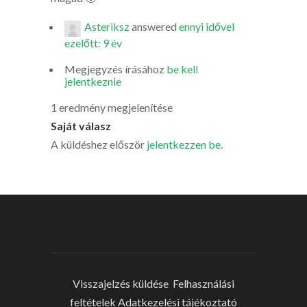
Asteriksz
answered
ennyi idővel
ezelőtt: 9 év
Megjegyzés írásához
be kell
jelentkeznie
1 eredmény megjelenítése
Saját válasz
A küldéshez először
jelentkezzen be
.
Visszajelzés küldése
Felhasználási
feltételek
Adatkezelési tájékoztató