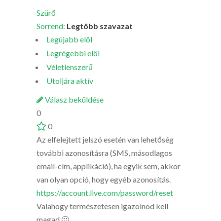
Szürő
Sorrend:
Legtöbb szavazat
Legújabb elöl
Legrégebbi elöl
Véletlenszerű
Utoljára aktív
Válasz beküldése
0
0
Az elfelejtett jelszó esetén van lehetőség
további azonosításra (SMS, másodlagos
email-cím, applikáció), ha egyik sem, akkor
van olyan opció, hogy egyéb azonosítás.
https://account.live.com/password/reset
Valahogy természetesen igazolnod kell
magad 🙂