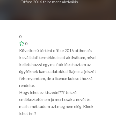
Office 2016 félre ment aktiválás
0
0
Következő történt office 2016 otthoni és
kisvállalati termékkulcsot aktiváltam, mivel
kellett hozzá egy ms fiók létrehoztam az
ügyféknek kamu adatokkal. Sajnos a jelszót
félre nyomtam, de a licence kulcsot hozzá
rendelte.
Hogy lehet ez kiszedni??? Jelszó
emlékeztető nem jó mert csak a nevét és
mail cimét tudom azt meg nem elég. Kinek
lehet irni?