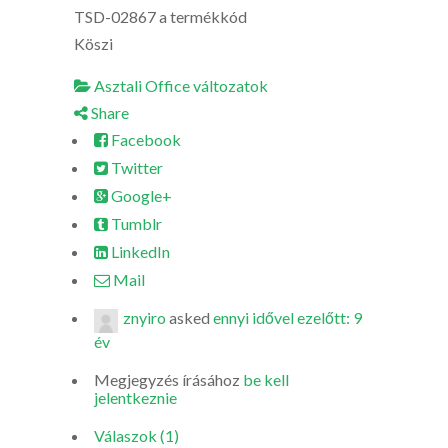
TSD-02867 a termékkód
Köszi
Asztali Office változatok
Share
Facebook
Twitter
Google+
Tumblr
LinkedIn
Mail
znyiro
asked
ennyi idővel ezelőtt: 9
év
Megjegyzés írásához
be kell
jelentkeznie
Válaszok (1)