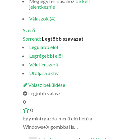
Megjegyzés írásához
be kell
jelentkeznie
Válaszok (4)
Szürő
Sorrend:
Legtöbb szavazat
Legújabb elöl
Legrégebbi elöl
Véletlenszerű
Utoljára aktív
Válasz beküldése
Legjobb válasz
0
0
Egy mini rgazda-menü elérhető a
Windows+X gombbal is…