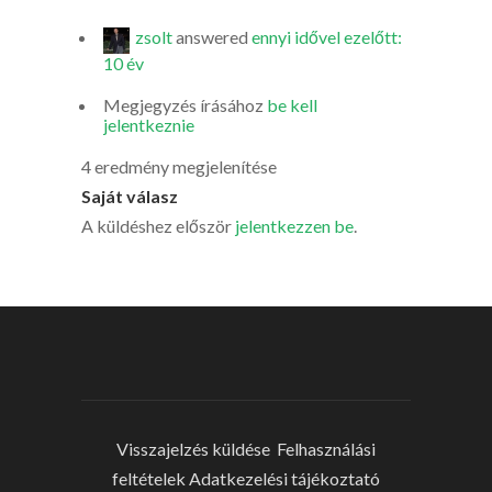
zsolt
answered
ennyi idővel ezelőtt:
10 év
Megjegyzés írásához
be kell
jelentkeznie
4 eredmény megjelenítése
Saját válasz
A küldéshez először
jelentkezzen be
.
Visszajelzés küldése
Felhasználási
feltételek
Adatkezelési tájékoztató