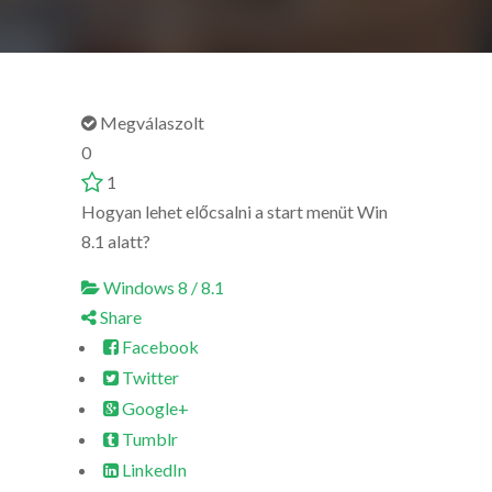
Megválaszolt
0
1
Hogyan lehet előcsalni a start menüt Win
8.1 alatt?
Windows 8 / 8.1
Share
Facebook
Twitter
Google+
Tumblr
LinkedIn