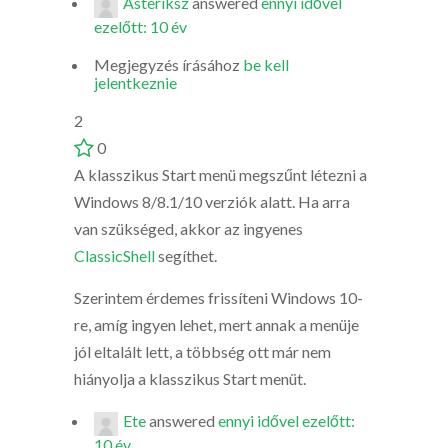
Asteriksz
answered
ennyi idővel
ezelőtt: 10 év
Megjegyzés írásához
be kell
jelentkeznie
2
0
A klasszikus Start menü megszűnt létezni a
Windows 8/8.1/10 verziók alatt. Ha arra
van szükséged, akkor az ingyenes
ClassicShell
segíthet.
Szerintem érdemes frissíteni Windows 10-
re, amíg ingyen lehet, mert annak a menüje
jól eltalált lett, a többség ott már nem
hiányolja a klasszikus Start menüt.
Ete
answered
ennyi idővel ezelőtt:
10 év