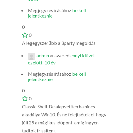
Megjegyzés írásához
be kell
jelentkeznie
0
0
A legegyszerűbb a 3party megoldás
admin
answered
ennyi idővel
ezelőtt: 10 év
Megjegyzés írásához
be kell
jelentkeznie
0
0
Classic Shell. De alapvetően ha nincs
akadálya Win10. És ne felejtsétek el, hogy
júli 29 a mágikus időpont, amíg ingyen
tudtok frissíteni.