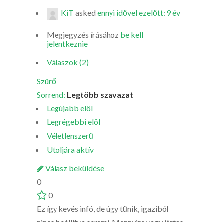
KiT
asked
ennyi idővel ezelőtt: 9 év
Megjegyzés írásához
be kell
jelentkeznie
Válaszok (2)
Szürő
Sorrend:
Legtöbb szavazat
Legújabb elöl
Legrégebbi elöl
Véletlenszerű
Utoljára aktív
Válasz beküldése
0
0
Ez így kevés infó, de úgy tűnik, igaziból
nincs beállítva semmi. Mennyire vagy jártas