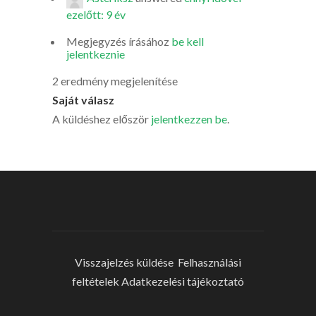
ezelőtt: 9 év
Megjegyzés írásához
be kell
jelentkeznie
2 eredmény megjelenítése
Saját válasz
A küldéshez először
jelentkezzen be
.
Visszajelzés küldése
Felhasználási
feltételek
Adatkezelési tájékoztató