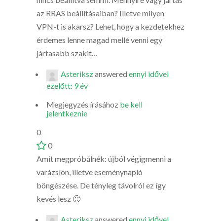
az RRAS beállításaiban? Illetve milyen
VPN-t is akarsz? Lehet, hogy a kezdetekhez
érdemes lenne magad mellé venni egy
jártasabb szakit…
Asteriksz
answered
ennyi idővel
ezelőtt: 9 év
Megjegyzés írásához
be kell
jelentkeznie
0
0
Amit megpróbálnék: újból végigmenni a
varázslón, illetve eseménynapló
böngészése. De tényleg távolról ez így
kevés lesz 🙁
Asteriksz
answered
ennyi idővel