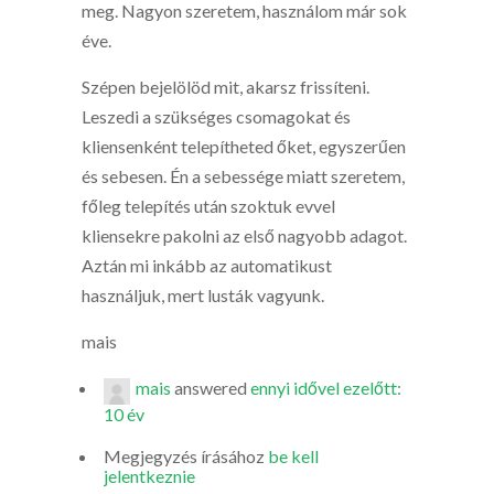
meg. Nagyon szeretem, használom már sok
éve.
Szépen bejelölöd mit, akarsz frissíteni.
Leszedi a szükséges csomagokat és
kliensenként telepítheted őket, egyszerűen
és sebesen. Én a sebessége miatt szeretem,
főleg telepítés után szoktuk evvel
kliensekre pakolni az első nagyobb adagot.
Aztán mi inkább az automatikust
használjuk, mert lusták vagyunk.
mais
mais
answered
ennyi idővel ezelőtt:
10 év
Megjegyzés írásához
be kell
jelentkeznie