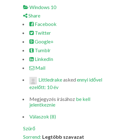
Windows 10
Share
Facebook
Twitter
Google+
Tumblr
LinkedIn
Mail
Littledrake
asked
ennyi idővel
ezelőtt: 10 év
Megjegyzés írásához
be kell
jelentkeznie
Válaszok (8)
Szürő
Sorrend:
Legtöbb szavazat