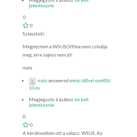
jelentkeznie
0
0
Sziasztok!
Megnéztem a WSUSOffline nem csinálja
meg, erre sajnos nem jó!
mais
mais
answered
ennyi idővel ezelőtt:
10 év
Megjegyzés írásához
be kell
jelentkeznie
0
0
A kérdésedben ott a válasz: WSUS. Az