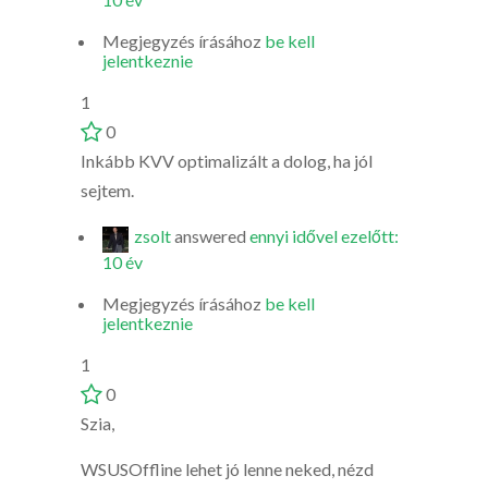
Megjegyzés írásához
be kell
jelentkeznie
1
0
Inkább KVV optimalizált a dolog, ha jól
sejtem.
zsolt
answered
ennyi idővel ezelőtt:
10 év
Megjegyzés írásához
be kell
jelentkeznie
1
0
Szia,
WSUSOffline lehet jó lenne neked, nézd