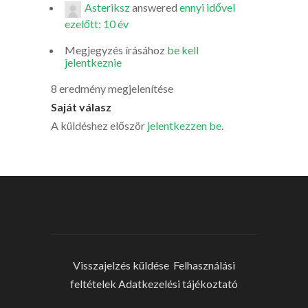
Asteriksz
answered
ennyi idővel
ezelőtt: 10 év
Megjegyzés írásához
be kell
jelentkeznie
8 eredmény megjelenítése
Saját válasz
A küldéshez először
jelentkezzen be
.
Visszajelzés küldése
Felhasználási
feltételek
Adatkezelési tájékoztató