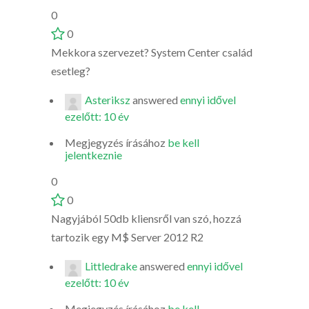
0
0
Mekkora szervezet? System Center család
esetleg?
Asteriksz
answered
ennyi idővel
ezelőtt: 10 év
Megjegyzés írásához
be kell
jelentkeznie
0
0
Nagyjából 50db kliensről van szó, hozzá
tartozik egy M$ Server 2012 R2
Littledrake
answered
ennyi idővel
ezelőtt: 10 év
Megjegyzés írásához
be kell