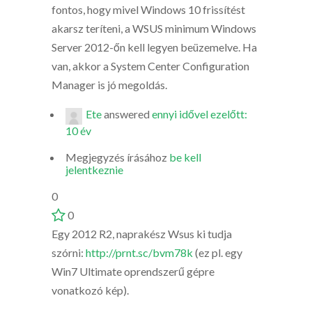
fontos, hogy mivel Windows 10 frissítést
akarsz teríteni, a WSUS minimum Windows
Server 2012-őn kell legyen beüzemelve. Ha
van, akkor a System Center Configuration
Manager is jó megoldás.
Ete
answered
ennyi idővel ezelőtt:
10 év
Megjegyzés írásához
be kell
jelentkeznie
0
0
Egy 2012 R2, naprakész Wsus ki tudja
szórni:
http://prnt.sc/bvm78k
(ez pl. egy
Win7 Ultimate oprendszerű gépre
vonatkozó kép).