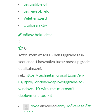
Legújabb elöl
Legrégebbi elöl
Véletlenszerű
Utoljára aktív
Válasz beküldése
2
0
Azt hiszem az MDT-ben Upgrade task
sequence-t használva tudsz mass upgrade-
et alkalmazni:
ref.:
https://technet.microsoft.com/en-
us/itpro/windows/deploy/upgrade-to-
windows-10-with-the-microsoft-
deployment-toolkit
rivoe
answered
ennyi idővel ezelőtt:
10 év