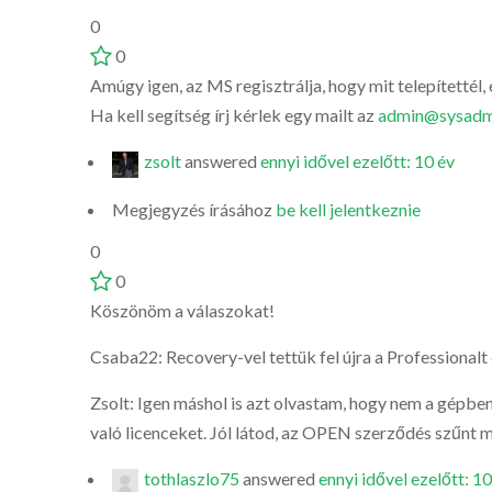
0
0
Amúgy igen, az MS regisztrálja, hogy mit telepítettél
Ha kell segítség írj kérlek egy mailt az
admin@sysadm
zsolt
answered
ennyi idővel ezelőtt: 10 év
Megjegyzés írásához
be kell jelentkeznie
0
0
Köszönöm a válaszokat!
Csaba22: Recovery-vel tettük fel újra a Professional
Zsolt: Igen máshol is azt olvastam, hogy nem a gépben 
való licenceket. Jól látod, az OPEN szerződés szűnt m
tothlaszlo75
answered
ennyi idővel ezelőtt: 10