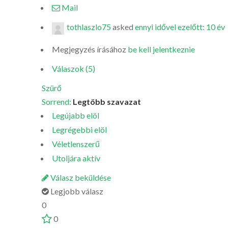
Mail
tothlaszlo75
asked
ennyi idővel ezelőtt: 10 év
Megjegyzés írásához
be kell jelentkeznie
Válaszok (5)
Szürő
Sorrend:
Legtöbb szavazat
Legújabb elöl
Legrégebbi elöl
Véletlenszerű
Utoljára aktív
Válasz beküldése
Legjobb válasz
0
0