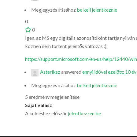
Megjegyzés írásához
be kell jelentkeznie
0
0
Igen, az MS egy digitális azonosítóként tartja nyilván
közben nem történt jelentős változás :).
https://support.microsoft.com/en-us/help/12440/wi
Asteriksz
answered
ennyi idővel ezelőtt: 10 év
Megjegyzés írásához
be kell jelentkeznie
5 eredmény megjelenítése
Saját válasz
A küldéshez először
jelentkezzen be
.