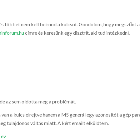
, és többet nem kell beírnod a kulcsot. Gondolom, hogy megszűnt az
inforum.hu
címre és keresünk egy disztrit, aki tud intézkedni.
t de az sem oldotta meg a problémát.
van a kulcs elrejtve hanem a MS generál egy azonosítót a gép param
eg tulajdonos váltás miatt. A kért emailt elküldtem.
 év