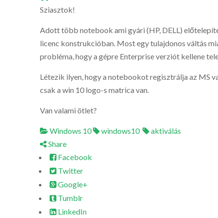
Sziasztok!
Adott több notebook ami gyári (HP, DELL) előtelepíte
licenc konstrukcióban. Most egy tulajdonos váltás mia
probléma, hogy a gépre Enterprise verziót kellene tele
Létezik ilyen, hogy a notebookot regisztrálja az MS va
csak a win 10 logo-s matrica van.
Van valami ötlet?
Windows 10
windows10
aktiválás
Share
Facebook
Twitter
Google+
Tumblr
LinkedIn