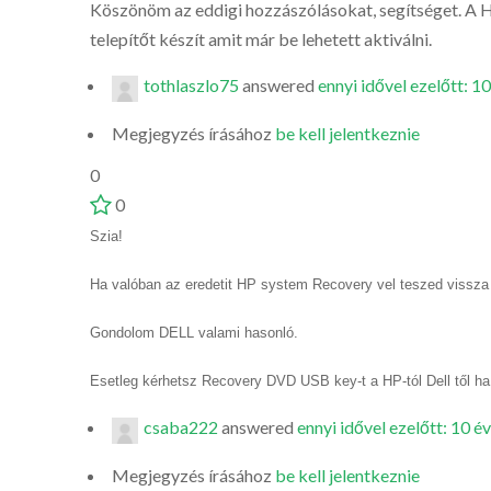
Köszönöm az eddigi hozzászólásokat, segítséget. A HP 
telepítőt készít amit már be lehetett aktiválni.
tothlaszlo75
answered
ennyi idővel ezelőtt: 10
Megjegyzés írásához
be kell jelentkeznie
0
0
Szia!
Ha valóban az eredetit HP system Recovery vel teszed vissza
Gondolom DELL valami hasonló.
Esetleg kérhetsz Recovery DVD USB key-t a HP-tól Dell től ha
csaba222
answered
ennyi idővel ezelőtt: 10 év
Megjegyzés írásához
be kell jelentkeznie