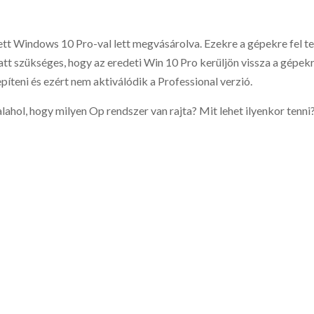
tt Windows 10 Pro-val lett megvásárolva. Ezekre a gépekre fel te
tt szükséges, hogy az eredeti Win 10 Pro kerüljön vissza a gépekr
píteni és ezért nem aktiválódik a Professional verzió.
lahol, hogy milyen Op rendszer van rajta? Mit lehet ilyenkor tenni?