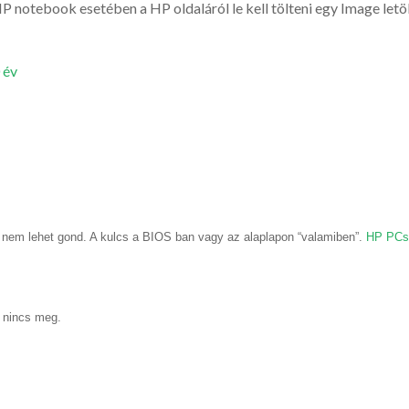
notebook esetében a HP oldaláról le kell tölteni egy Image letöl
 év
 nem lehet gond. A kulcs a BIOS ban vagy az alaplapon “valamiben”.
HP PCs 
 nincs meg.