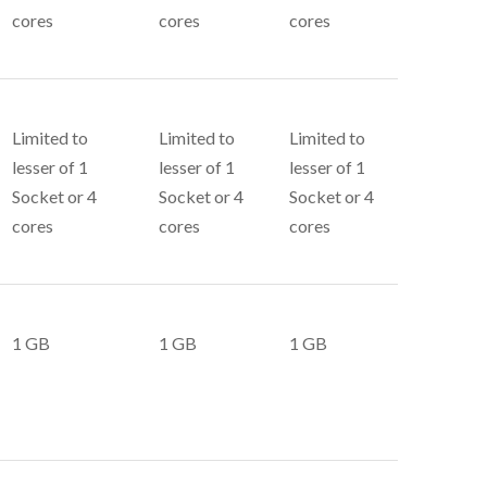
cores
cores
cores
Limited to
Limited to
Limited to
lesser of 1
lesser of 1
lesser of 1
Socket or 4
Socket or 4
Socket or 4
cores
cores
cores
1 GB
1 GB
1 GB