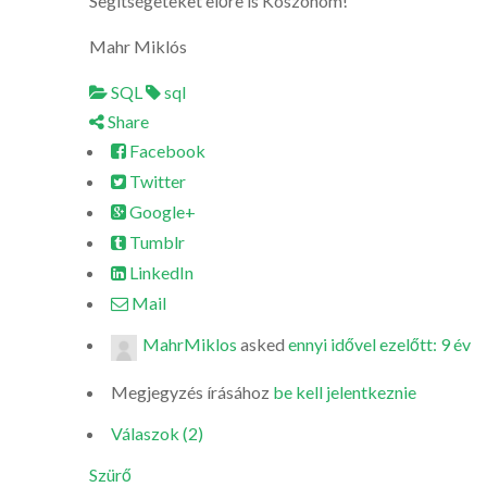
Segítségeteket előre is Köszönöm!
Mahr Miklós
SQL
sql
Share
Facebook
Twitter
Google+
Tumblr
LinkedIn
Mail
MahrMiklos
asked
ennyi idővel ezelőtt: 9 év
Megjegyzés írásához
be kell jelentkeznie
Válaszok (2)
Szürő