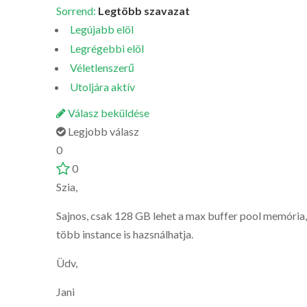
Sorrend:
Legtöbb szavazat
Legújabb elöl
Legrégebbi elöl
Véletlenszerű
Utoljára aktív
Válasz beküldése
Legjobb válasz
0
0
Szia,
Sajnos, csak 128 GB lehet a max buffer pool memória
több instance is hazsnálhatja.
Üdv,
Jani