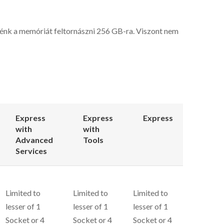
k a memóriát feltornászni 256 GB-ra. Viszont nem
Express
Express
Express
with
with
Advanced
Tools
Services
Limited to
Limited to
Limited to
lesser of 1
lesser of 1
lesser of 1
Socket or 4
Socket or 4
Socket or 4