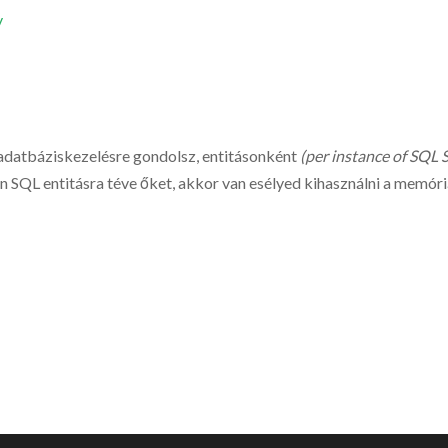
v
 adatbáziskezelésre gondolsz, entitásonként
(per instance of SQL
ön SQL entitásra téve őket, akkor van esélyed kihasználni a memóri