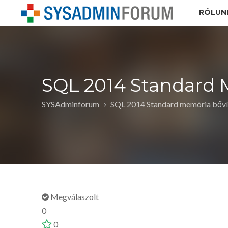
RÓLUN
SQL 2014 Standard 
SYSAdminforum
SQL 2014 Standard memória bővít
Megválaszolt
0
0