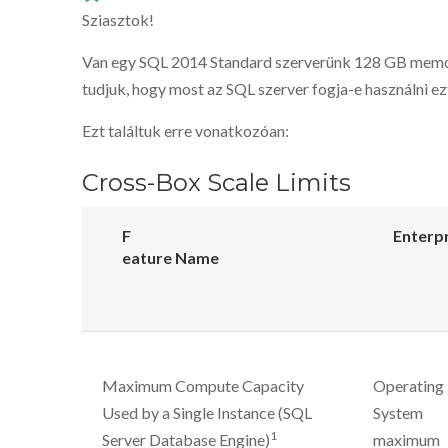
Sziasztok!
Van egy SQL 2014 Standard szerverünk 128 GB memó
tudjuk, hogy most az SQL szerver fogja-e használni e
Ezt találtuk erre vonatkozóan:
Cross-Box Scale Limits
F
Enterp
eature Name
Maximum Compute Capacity
Operating
Used by a Single Instance (SQL
System
1
Server Database Engine)
maximum