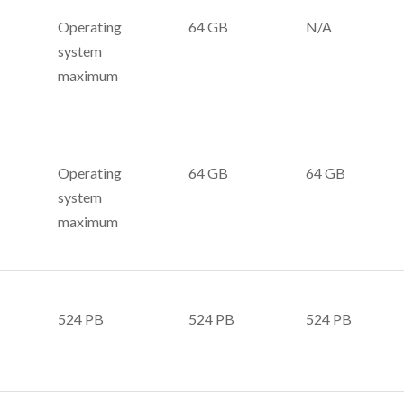
Operating
64 GB
N/A
system
maximum
Operating
64 GB
64 GB
system
maximum
524 PB
524 PB
524 PB