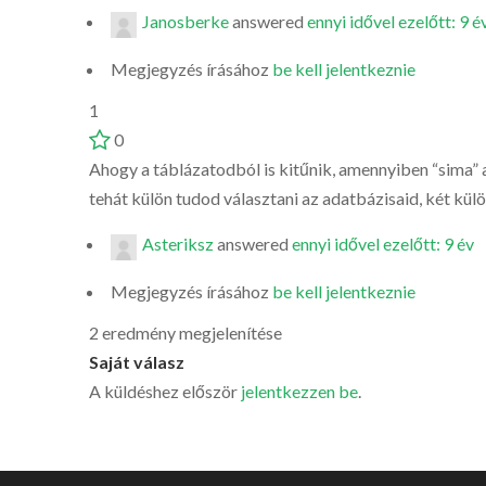
Janosberke
answered
ennyi idővel ezelőtt: 9 é
Megjegyzés írásához
be kell jelentkeznie
1
0
Ahogy a táblázatodból is kitűnik, amennyiben “sima”
tehát külön tudod választani az adatbázisaid, két kül
Asteriksz
answered
ennyi idővel ezelőtt: 9 év
Megjegyzés írásához
be kell jelentkeznie
2 eredmény megjelenítése
Saját válasz
A küldéshez először
jelentkezzen be
.