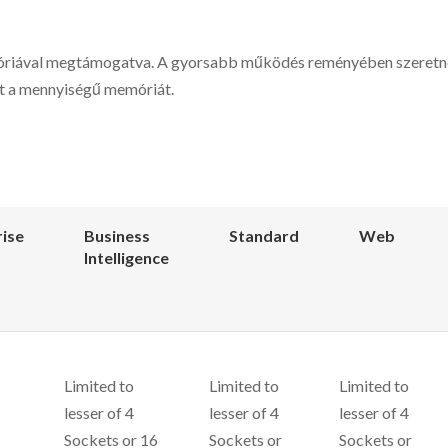
riával megtámogatva. A gyorsabb működés reményében szeretnén
zt a mennyiségű memóriát.
rise
Business
Standard
Web
Intelligence
Limited to
Limited to
Limited to
lesser of 4
lesser of 4
lesser of 4
Sockets or 16
Sockets or
Sockets or