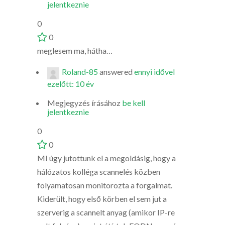
jelentkeznie
0
0
meglesem ma, hátha…
Roland-85
answered
ennyi idővel
ezelőtt: 10 év
Megjegyzés írásához
be kell
jelentkeznie
0
0
MI úgy jutottunk el a megoldásig, hogy a
hálózatos kolléga scannelés közben
folyamatosan monitorozta a forgalmat.
Kiderült, hogy első körben el sem jut a
szerverig a scannelt anyag (amikor IP-re