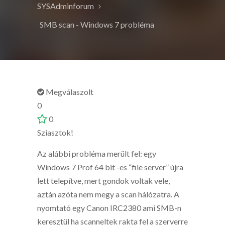
SYSAdminforum
SMB scan - Windows 7 probléma
Megválaszolt
0
0
Sziasztok!
Az alábbi probléma merült fel: egy
Windows 7 Prof 64 bit -es “file server” újra
lett telepítve, mert gondok voltak vele,
aztán azóta nem megy a scan hálózatra. A
nyomtató egy Canon IRC2380 ami SMB-n
keresztül ha scanneltek rakta fel a szerverre