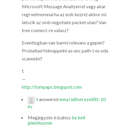
Microsoft Message Analizerrel vagy akar
regi netmomnal ha az esik kezre) akkor mi
latszik az smb negotiate packet utan? Van
tree connect-re valasz?
Eventlogban van barmi relevans a gepen?
Probaltad felmappelni az unc path-t es oda
scannelni?
t
—
http://tompaps.blogspot.com
t
answered
ennyi idővel ezelőtt: 10
év
Megjegyzés írásához
be kell
jelentkeznie