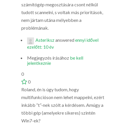
számítógép megosztására csont nélkül
tudott scannelni, s voltak más prioritások,
nem jártam utána mélyebben a
problémának.
Asteriksz
answered
ennyi idővel
ezelőtt: 10 év
Megjegyzés írásához
be kell
jelentkeznie
0
0
Roland, én is úgy tudom, hogy
multifunkcióson nem lehet mappelni, ezért
inkább “t”-nek szólt a kérdésem. Amúgy a
többi gép (amelyekre sikeres) szintén
Win7-ek?