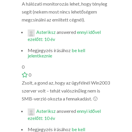
A hálózati monitorozás lehet, hogy tényleg
segít (nekem most nincs lehetőségem
megcsinálni az említett cégnél).
Asteriksz
answered
ennyi idővel
ezelőtt: 10 év
Megjegyzés írásához
be kell
jelentkeznie
0
0
Zsolt, a gond az, hogy az ügyfélnél Win2003
szerver volt – tehát valószínűleg nem is
SMB-verzió okozta a fennakadást. 🙁
Asteriksz
answered
ennyi idővel
ezelőtt: 10 év
Megjegyzés írásához
be kell