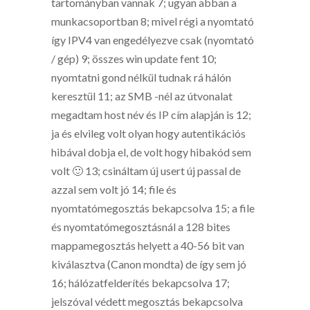
tartományban vannak 7; ugyan abban a
munkacsoportban 8; mivel régi a nyomtató
így IPV4 van engedélyezve csak (nyomtató
/ gép) 9; összes win update fent 10;
nyomtatni gond nélkül tudnak rá hálón
keresztül 11; az SMB -nél az útvonalat
megadtam host név és IP cím alapján is 12;
ja és elvileg volt olyan hogy autentikációs
hibával dobja el, de volt hogy hibakód sem
volt 🙂 13; csináltam új usert új passal de
azzal sem volt jó 14; file és
nyomtatómegosztás bekapcsolva 15; a file
és nyomtatómegosztásnál a 128 bites
mappamegosztás helyett a 40-56 bit van
kiválasztva (Canon mondta) de így sem jó
16; hálózatfelderítés bekapcsolva 17;
jelszóval védett megosztás bekapcsolva