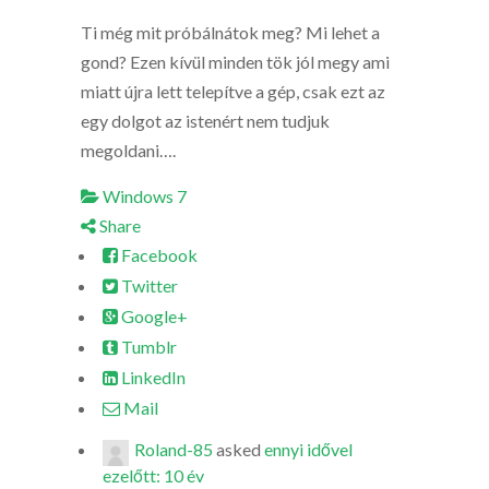
Ti még mit próbálnátok meg? Mi lehet a
gond? Ezen kívül minden tök jól megy ami
miatt újra lett telepítve a gép, csak ezt az
egy dolgot az istenért nem tudjuk
megoldani….
Windows 7
Share
Facebook
Twitter
Google+
Tumblr
LinkedIn
Mail
Roland-85
asked
ennyi idővel
ezelőtt: 10 év