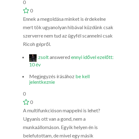
0
0
Ennek a megoldása minket is érdekelne
mert tök ugyanolyan hibával küzdünk csak
szerverre nem tud az ügyfél scannelni csak
Ricoh gépről.
zsolt
answered
ennyi idővel ezelőtt:
10 év
Megjegyzés írásához
be kell
jelentkeznie
0
0
A multifunkcióson mappelni is lehet?
Ugyanis ott van a gond, nem a
munkaállomáson. Egyik helyen én is
belefutottam, de mivel egy másik