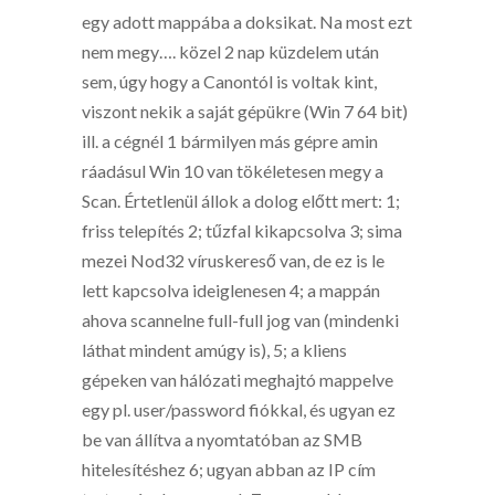
egy adott mappába a doksikat. Na most ezt
nem megy…. közel 2 nap küzdelem után
sem, úgy hogy a Canontól is voltak kint,
viszont nekik a saját gépükre (Win 7 64 bit)
ill. a cégnél 1 bármilyen más gépre amin
ráadásul Win 10 van tökéletesen megy a
Scan. Értetlenül állok a dolog előtt mert: 1;
friss telepítés 2; tűzfal kikapcsolva 3; sima
mezei Nod32 víruskereső van, de ez is le
lett kapcsolva ideiglenesen 4; a mappán
ahova scannelne full-full jog van (mindenki
láthat mindent amúgy is), 5; a kliens
gépeken van hálózati meghajtó mappelve
egy pl. user/password fiókkal, és ugyan ez
be van állítva a nyomtatóban az SMB
hitelesítéshez 6; ugyan abban az IP cím