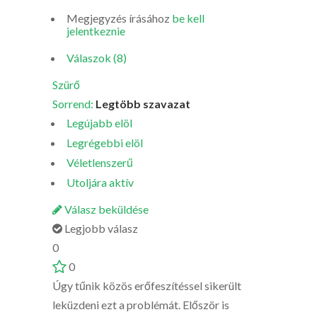
Megjegyzés írásához
be kell
jelentkeznie
Válaszok (8)
Szürő
Sorrend:
Legtöbb szavazat
Legújabb elöl
Legrégebbi elöl
Véletlenszerű
Utoljára aktív
Válasz beküldése
Legjobb válasz
0
0
Úgy tűnik közös erőfeszítéssel sikerült
leküzdeni ezt a problémát. Először is