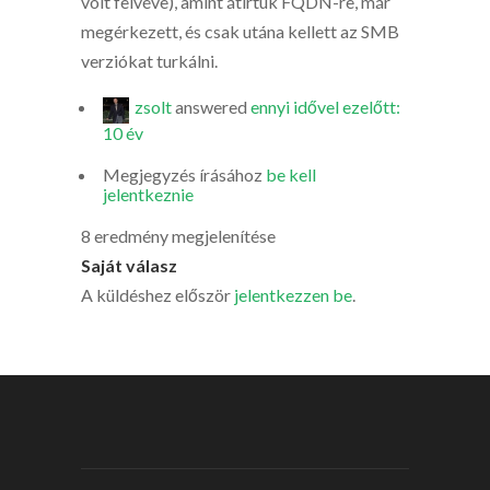
volt felvéve), amint átírtuk FQDN-re, már
megérkezett, és csak utána kellett az SMB
verziókat turkálni.
zsolt
answered
ennyi idővel ezelőtt:
10 év
Megjegyzés írásához
be kell
jelentkeznie
8 eredmény megjelenítése
Saját válasz
A küldéshez először
jelentkezzen be
.