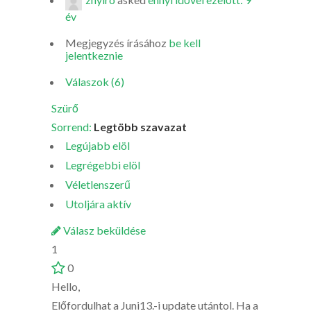
év
Megjegyzés írásához
be kell
jelentkeznie
Válaszok (6)
Szürő
Sorrend:
Legtöbb szavazat
Legújabb elöl
Legrégebbi elöl
Véletlenszerű
Utoljára aktív
Válasz beküldése
1
0
Hello,
Előfordulhat a Juni13.-i update utántol. Ha a