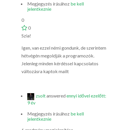
Megjegyzés írásához
be kell
jelentkeznie
0
0
Szia!
Igen, van ezzel némi gondunk, de szerintem
hétvégén megoldják a programozók.
Jelenleg minden kérdéssel kapcsolatos
változásra kaptok mailt
zsolt
answered
ennyi idővel ezelőtt:
9 év
Megjegyzés írásához
be kell
jelentkeznie
6 eredmény megjelenítése