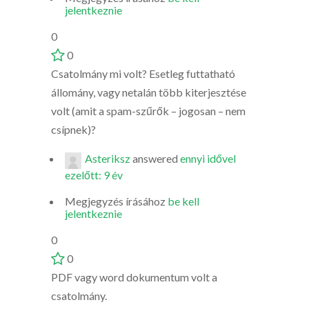
jelentkeznie
0
0
Csatolmány mi volt? Esetleg futtatható
állomány, vagy netalán több kiterjesztése
volt (amit a spam-szűrők – jogosan – nem
csípnek)?
Asteriksz
answered
ennyi idővel
ezelőtt: 9 év
Megjegyzés írásához
be kell
jelentkeznie
0
0
PDF vagy word dokumentum volt a
csatolmány.