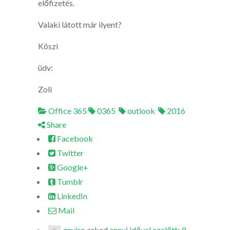
előfizetés.
Valaki látott már ilyent?
Köszi
üdv:
Zoli
Office 365
0365
outlook
2016
Share
Facebook
Twitter
Google+
Tumblr
LinkedIn
Mail
znyiro
asked
ennyi idővel ezelőtt: 9