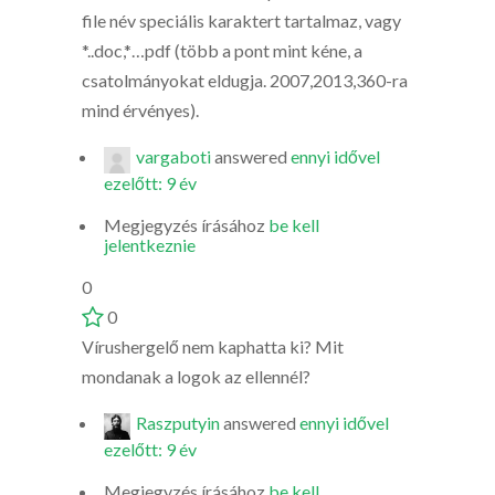
file név speciális karaktert tartalmaz, vagy
*..doc,*…pdf (több a pont mint kéne, a
csatolmányokat eldugja. 2007,2013,360-ra
mind érvényes).
vargaboti
answered
ennyi idővel
ezelőtt: 9 év
Megjegyzés írásához
be kell
jelentkeznie
0
0
Vírushergelő nem kaphatta ki? Mit
mondanak a logok az ellennél?
Raszputyin
answered
ennyi idővel
ezelőtt: 9 év
Megjegyzés írásához
be kell