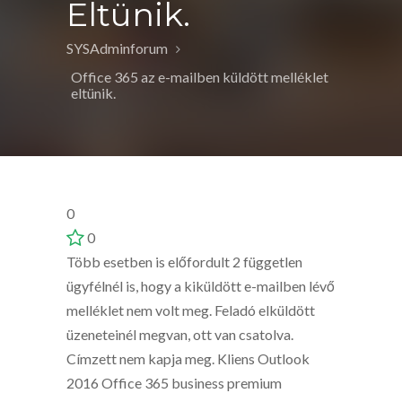
Eltünik.
SYSAdminforum
Office 365 az e-mailben küldött melléklet
eltünik.
0
0
Több esetben is előfordult 2 független
ügyfélnél is, hogy a kiküldött e-mailben lévő
melléklet nem volt meg. Feladó elküldött
üzeneteinél megvan, ott van csatolva.
Címzett nem kapja meg. Kliens Outlook
2016 Office 365 business premium