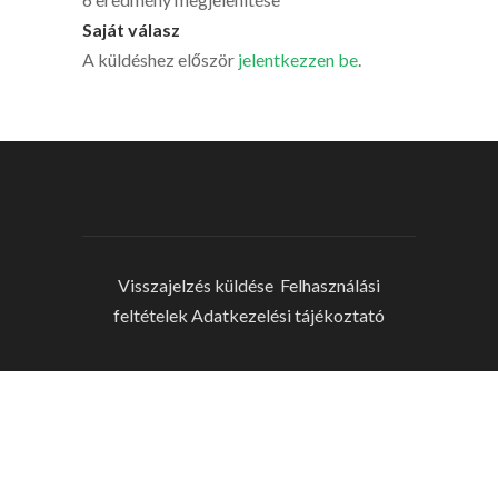
Saját válasz
A küldéshez először
jelentkezzen be
.
Visszajelzés küldése
Felhasználási
feltételek
Adatkezelési tájékoztató