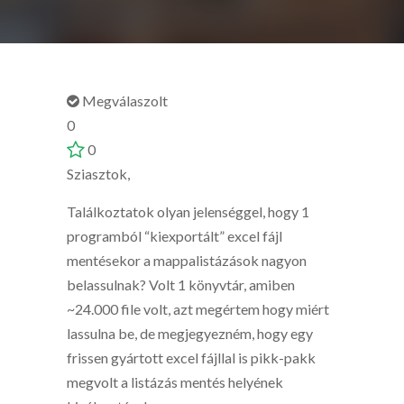
Megválaszolt
0
0
Sziasztok,
Találkoztatok olyan jelenséggel, hogy 1
programból “kiexportált” excel fájl
mentésekor a mappalistázások nagyon
belassulnak? Volt 1 könyvtár, amiben
~24.000 file volt, azt megértem hogy miért
lassulna be, de megjegyezném, hogy egy
frissen gyártott excel fájllal is pikk-pakk
megvolt a listázás mentés helyének