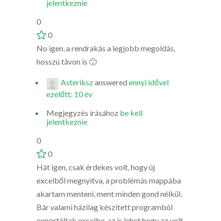
jelentkeznie
0
0
No igen, a rendrakás a legjobb megoldás,
hosszú távon is 🙂
Asteriksz
answered
ennyi idővel
ezelőtt: 10 év
Megjegyzés írásához
be kell
jelentkeznie
0
0
Hát igen, csak érdekes volt, hogy új
excelből megnyitva, a problémás mappába
akartam menteni, ment minden gond nélkül.
Bár valami házilag készített programból
exportáltak excelbe, az is lehet hogy az volt