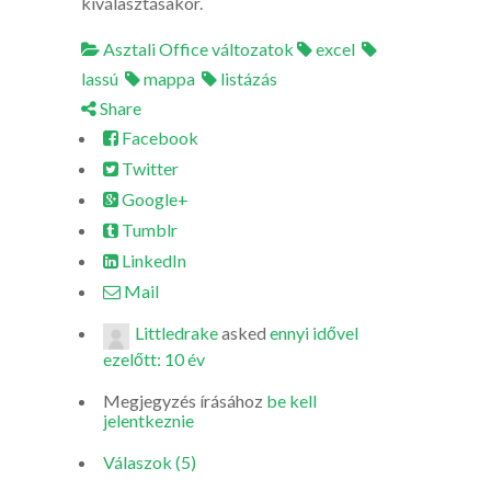
kiválasztásakor.
Asztali Office változatok
excel
lassú
mappa
listázás
Share
Facebook
Twitter
Google+
Tumblr
LinkedIn
Mail
Littledrake
asked
ennyi idővel
ezelőtt: 10 év
Megjegyzés írásához
be kell
jelentkeznie
Válaszok (5)