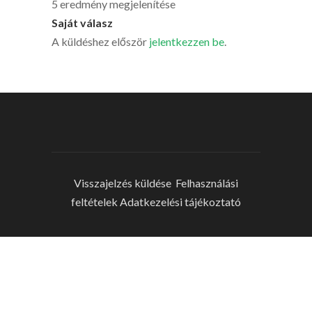
5 eredmény megjelenítése
Saját válasz
A küldéshez először
jelentkezzen be
.
Visszajelzés küldése
Felhasználási
feltételek
Adatkezelési tájékoztató