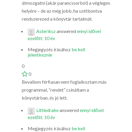
átmozgatni (akár parancssorból) a végleges
helyére – de az még jobb, ha szétbontva
rendszerezed a könyvtár tartalmát.
Asteriksz
answered
ennyi idővel
ezelőtt: 10 év
Megjegyzés írásához
be kell
jelentkeznie
0
0
Bevallom férfiasan nem foglalkoztam más
programmal, “rendet” csináltam a
könyvtárban, és jó lett.
Littledrake
answered
ennyi idővel
ezelőtt: 10 év
Megjegyzés írásához
be kell