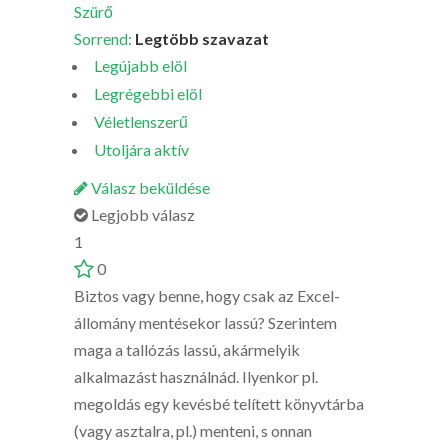
Szürő
Sorrend:
Legtöbb szavazat
Legújabb elöl
Legrégebbi elöl
Véletlenszerű
Utoljára aktív
Válasz beküldése
Legjobb válasz
1
0
Biztos vagy benne, hogy csak az Excel-
állomány mentésekor lassú? Szerintem
maga a tallózás lassú, akármelyik
alkalmazást használnád. Ilyenkor pl.
megoldás egy kevésbé telített könyvtárba
(vagy asztalra, pl.) menteni, s onnan