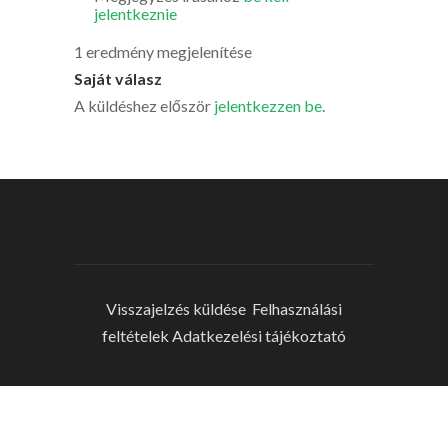
jelentkeznie
1 eredmény megjelenítése
Saját válasz
A küldéshez először
jelentkezzen be
.
Visszajelzés küldése
Felhasználási
feltételek
Adatkezelési tájékoztató