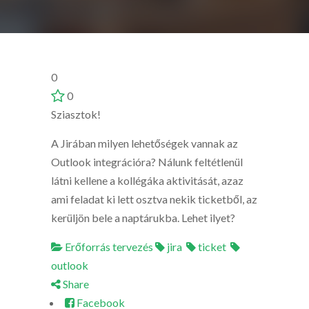
0
0
Sziasztok!
A Jirában milyen lehetőségek vannak az
Outlook integrációra? Nálunk feltétlenül
látni kellene a kollégáka aktivitását, azaz
ami feladat ki lett osztva nekik ticketből, az
kerüljön bele a naptárukba. Lehet ilyet?
Erőforrás tervezés
jira
ticket
outlook
Share
Facebook