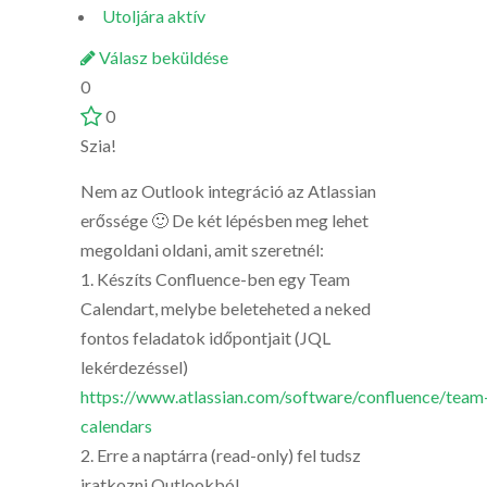
Utoljára aktív
Válasz beküldése
0
0
Szia!
Nem az Outlook integráció az Atlassian
erőssége 🙂 De két lépésben meg lehet
megoldani oldani, amit szeretnél:
1. Készíts Confluence-ben egy Team
Calendart, melybe beleteheted a neked
fontos feladatok időpontjait (JQL
lekérdezéssel)
https://www.atlassian.com/software/confluence/team
calendars
2. Erre a naptárra (read-only) fel tudsz
iratkozni Outlookból