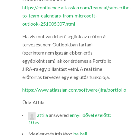
https://confluence.atlassian.com/teamcal/subscribe-
to-team-calendars-from-microsoft-
outlook-251005307.html
Ha viszont van lehetőségünk az erőforrás
tervezést nem Outlookban tartani
(szerintem nem igazán ebben erős
egyébként sem), akkor érdemes a Portfolio
JIRA-ra egy pillantást vetni. A real time
erőforrás tervezés egy elég ütős funkciója.
https://www.atlassian.com/software/jira/portfolio
Üdv. Attila
attila
answered
ennyi idővel ezelőtt:
10 év
Megjegyzés írásához
be kell