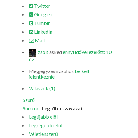
Twitter
Google+
Tumblr
LinkedIn
Mail
zsolt
asked
ennyi idővel ezelőtt: 10
év
Megjegyzés írásához
be kell
jelentkeznie
Válaszok (1)
Szürő
Sorrend:
Legtöbb szavazat
Legújabb elöl
Legrégebbi elöl
Véletlenszerű