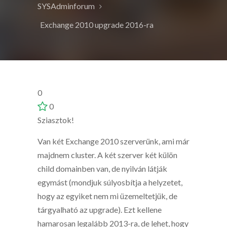
SYSAdminforum
Exchange 2010 upgrade 2016-ra
0
0
Sziasztok!
Van két Exchange 2010 szerverünk, ami már
majdnem cluster. A két szerver két külön
child domainben van, de nyilván látják
egymást (mondjuk súlyosbítja a helyzetet,
hogy az egyiket nem mi üzemeltetjük, de
tárgyalható az upgrade). Ezt kellene
hamarosan legalább 2013-ra, de lehet, hogy