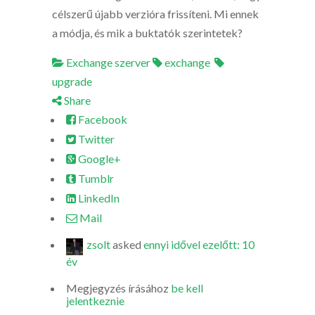
célszerű újabb verzióra frissíteni. Mi ennek
a módja, és mik a buktatók szerintetek?
Exchange szerver
exchange
upgrade
Share
Facebook
Twitter
Google+
Tumblr
LinkedIn
Mail
zsolt
asked
ennyi idővel ezelőtt: 10
év
Megjegyzés írásához
be kell
jelentkeznie