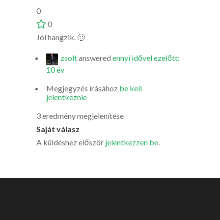
0
0
Jól hangzik. 🙂
zsolt
answered
ennyi idővel ezelőtt:
10 év
Megjegyzés írásához
be kell
jelentkeznie
3 eredmény megjelenítése
Saját válasz
A küldéshez először
jelentkezzen be
.