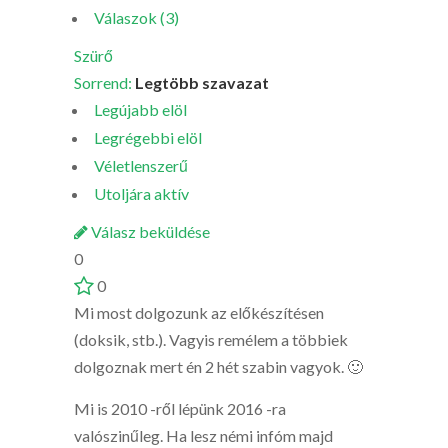
Válaszok (3)
Szürő
Sorrend:
Legtöbb szavazat
Legújabb elöl
Legrégebbi elöl
Véletlenszerű
Utoljára aktív
Válasz beküldése
0
0
Mi most dolgozunk az előkészítésen
(doksik, stb.). Vagyis remélem a többiek
dolgoznak mert én 2 hét szabin vagyok. 🙂
Mi is 2010 -ről lépünk 2016 -ra
valószinűleg. Ha lesz némi infóm majd