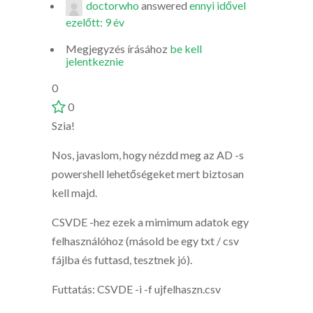
doctorwho
answered
ennyi idővel
ezelőtt: 9 év
Megjegyzés írásához
be kell
jelentkeznie
0
0
Szia!
Nos, javaslom, hogy nézdd meg az AD -s
powershell lehetőségeket mert biztosan
kell majd.
CSVDE -hez ezek a mimimum adatok egy
felhasználóhoz (másold be egy txt / csv
fájlba és futtasd, tesztnek jó).
Futtatás: CSVDE -i -f ujfelhaszn.csv