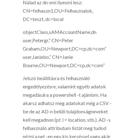
Nálad az dn vmi ilyesmi lesz:
CN=felhaszn1,OU=Felhasznalok,
DC=teszt, dc=local
objectClass,sAMAccountName,dn
user,Petergr,” CN=Peter
Graham,OU=Newport,DC=cp,dc=com”
user,Janiebo,” CN=Janie
Bourne,OU=Newport,DC=cp,dc=com”
Jelszó beállításra és felhasználó
engedélyezésre, valamint egyéb adatok
megadására a powershell -t ajánlom. Ha
akarsz adhatsz meg adatokat még a CSV -
be de az AD-n belüli tulajdonságneveket
kell megadnon (pl: l = location, stb.). AD -s
felhasználó attributum listát meg tudod
nézni a net -en egy kis kerséssel vagy akár