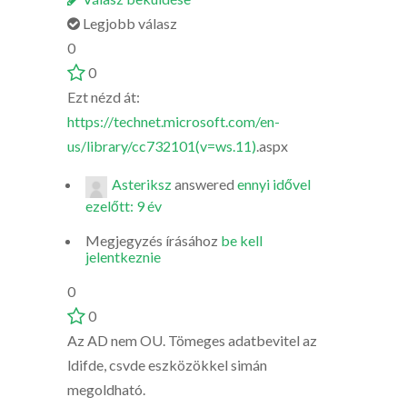
Legjobb válasz
0
0
Ezt nézd át:
https://technet.microsoft.com/en-
us/library/cc732101(v=ws.11)
.aspx
Asteriksz
answered
ennyi idővel
ezelőtt: 9 év
Megjegyzés írásához
be kell
jelentkeznie
0
0
Az AD nem OU. Tömeges adatbevitel az
ldifde, csvde eszközökkel simán
megoldható.