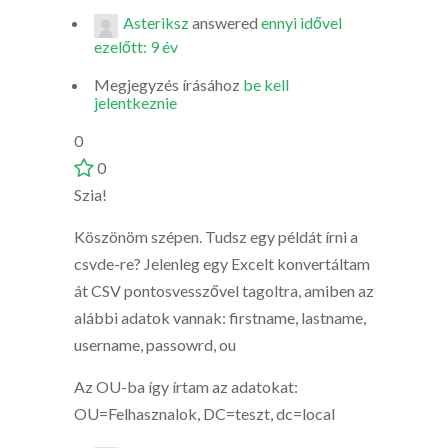
Asteriksz
answered
ennyi idővel
ezelőtt: 9 év
Megjegyzés írásához
be kell
jelentkeznie
0
0
Szia!
Köszönöm szépen. Tudsz egy példát írni a
csvde-re? Jelenleg egy Excelt konvertáltam
át CSV pontosvesszővel tagoltra, amiben az
alábbi adatok vannak: firstname, lastname,
username, passowrd, ou
Az OU-ba így írtam az adatokat:
OU=Felhasznalok, DC=teszt, dc=local