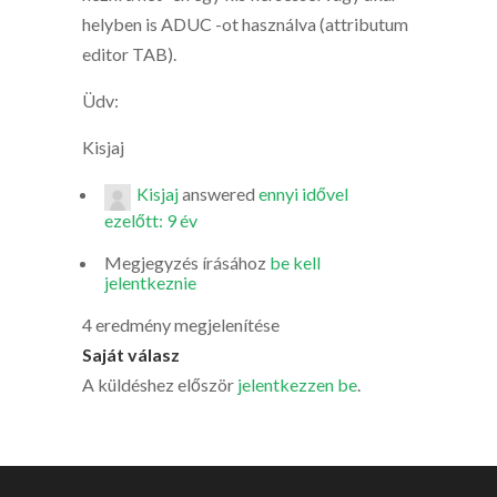
helyben is ADUC -ot használva (attributum
editor TAB).
Üdv:
Kisjaj
Kisjaj
answered
ennyi idővel
ezelőtt: 9 év
Megjegyzés írásához
be kell
jelentkeznie
4 eredmény megjelenítése
Saját válasz
A küldéshez először
jelentkezzen be
.