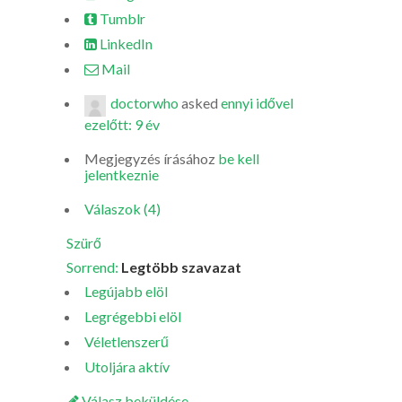
Tumblr
LinkedIn
Mail
doctorwho
asked
ennyi idővel
ezelőtt: 9 év
Megjegyzés írásához
be kell
jelentkeznie
Válaszok (4)
Szürő
Sorrend:
Legtöbb szavazat
Legújabb elöl
Legrégebbi elöl
Véletlenszerű
Utoljára aktív
Válasz beküldése