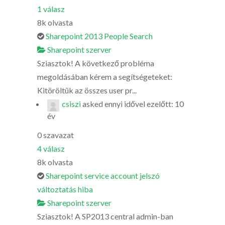
1
válasz
8k
olvasta
Sharepoint 2013 People Search
Sharepoint szerver
Sziasztok! A következő probléma
megoldásában kérem a segítségeteket:
Kitöröltük az összes user pr...
csiszi
asked
ennyi idővel ezelőtt: 10
év
0
szavazat
4
válasz
8k
olvasta
Sharepoint service account jelszó
változtatás hiba
Sharepoint szerver
Sziasztok! A SP2013 central admin-ban