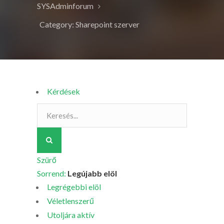
SYSAdminforum
Category: Sharepoint szerver
Kérdések
Szürő
Sorrend:
Legújabb elöl
Legrégebbi elöl
Véletlenszerű
Utoljára aktív