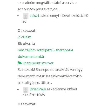
szeretném megváltoztatni a service
accountok jelszavait, de...
csiszi
asked
ennyi idővel ezelőtt: 10
év
0
szavazat
2
válasz
8k
olvasta
más fájlnév létrejötte - sharepoint
dokumentumtár
Sharepoint szerver
Sziasztok! Sharepoint táraknál: van egy
dokumentumtár, leszinkronizálva több
asztali gépre, több ...
BrianPapi
asked
ennyi idővel
ezelőtt: 10 év
0
szavazat