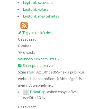
Legtöbb szavazat
Legtöbb válasz
Legtöbb megtekintés
Tegyen fel kérdést
0
szavazat
0
válasz
9k
olvasta
Webhely cím nem látszik
Sharepoint szerver
Sziasztok! Az Office365-nek a publikus
weboldalát használom. (több cégnél is ez
megy) A webhelyne...
BrianPapi
asked
ennyi idővel
ezelőtt: 10 év
0
szavazat