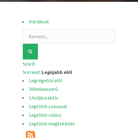
Kérdések
Szürő
Sorrend:
Legújabb elöl
Legrégebbi elöl
Véletlenszerű
Utoljára aktív
Legtöbb szavazat
Legtöbb válasz
Legtöbb megtekintés