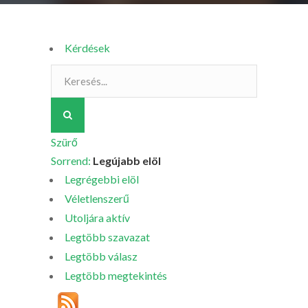
Kérdések
Szürő
Sorrend:
Legújabb elöl
Legrégebbi elöl
Véletlenszerű
Utoljára aktív
Legtöbb szavazat
Legtöbb válasz
Legtöbb megtekintés