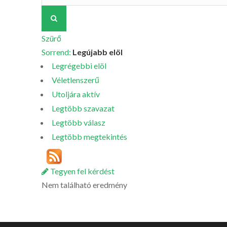
Szürő
Sorrend:
Legújabb elöl
Legrégebbi elöl
Véletlenszerű
Utoljára aktív
Legtöbb szavazat
Legtöbb válasz
Legtöbb megtekintés
Tegyen fel kérdést
Nem található eredmény