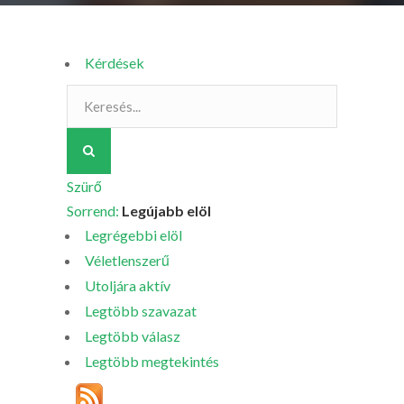
Kérdések
Szürő
Sorrend:
Legújabb elöl
Legrégebbi elöl
Véletlenszerű
Utoljára aktív
Legtöbb szavazat
Legtöbb válasz
Legtöbb megtekintés