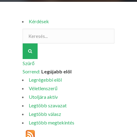
Kérdések
Szürő
Sorrend:
Legújabb elöl
Legrégebbi elöl
Véletlenszerű
Utoljára aktív
Legtöbb szavazat
Legtöbb válasz
Legtöbb megtekintés