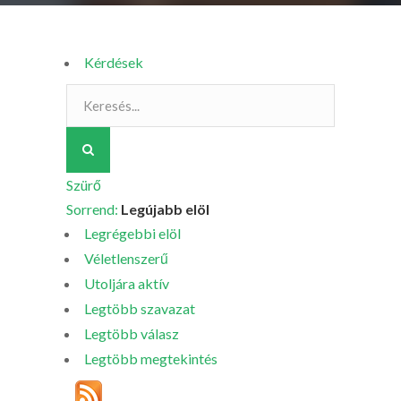
Kérdések
Szürő
Sorrend:
Legújabb elöl
Legrégebbi elöl
Véletlenszerű
Utoljára aktív
Legtöbb szavazat
Legtöbb válasz
Legtöbb megtekintés