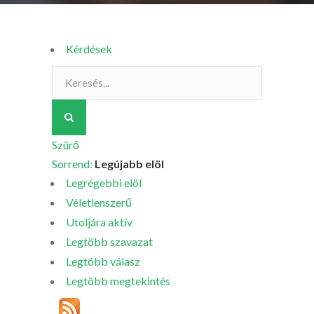
Kérdések
Szürő
Sorrend:
Legújabb elöl
Legrégebbi elöl
Véletlenszerű
Utoljára aktív
Legtöbb szavazat
Legtöbb válasz
Legtöbb megtekintés