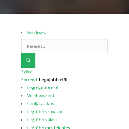
Kérdések
Szürő
Sorrend:
Legújabb elöl
Legrégebbi elöl
Véletlenszerű
Utoljára aktív
Legtöbb szavazat
Legtöbb válasz
Legtöbb megtekintés