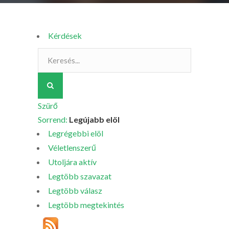
Kérdések
Szürő
Sorrend:
Legújabb elöl
Legrégebbi elöl
Véletlenszerű
Utoljára aktív
Legtöbb szavazat
Legtöbb válasz
Legtöbb megtekintés