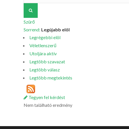
Szürő
Sorrend:
Legújabb elöl
Legrégebbi elöl
Véletlenszerű
Utoljára aktív
Legtöbb szavazat
Legtöbb válasz
Legtöbb megtekintés
Tegyen fel kérdést
Nem található eredmény