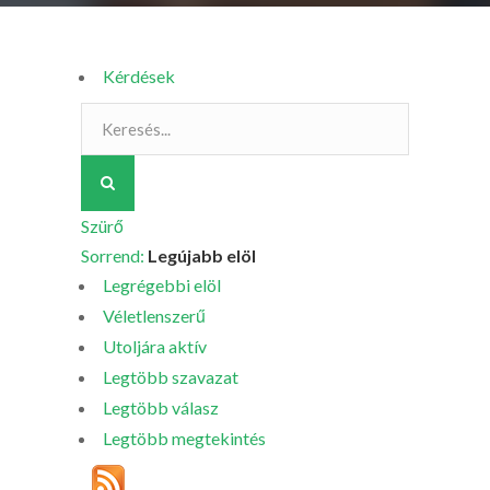
Kérdések
Szürő
Sorrend:
Legújabb elöl
Legrégebbi elöl
Véletlenszerű
Utoljára aktív
Legtöbb szavazat
Legtöbb válasz
Legtöbb megtekintés