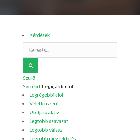
Kérdések
Szürő
Sorrend:
Legújabb elöl
Legrégebbi elöl
Véletlenszerű
Utoljára aktív
Legtöbb szavazat
Legtöbb válasz
Legtöbb megtekintés