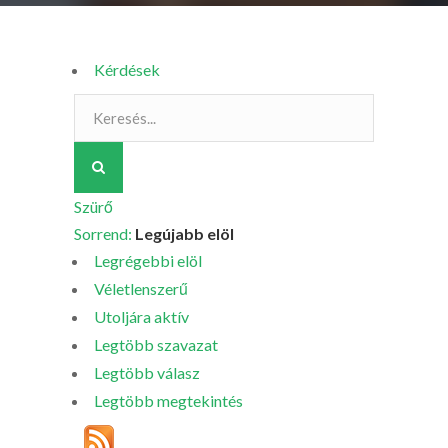
Kérdések
Szürő
Sorrend:
Legújabb elöl
Legrégebbi elöl
Véletlenszerű
Utoljára aktív
Legtöbb szavazat
Legtöbb válasz
Legtöbb megtekintés