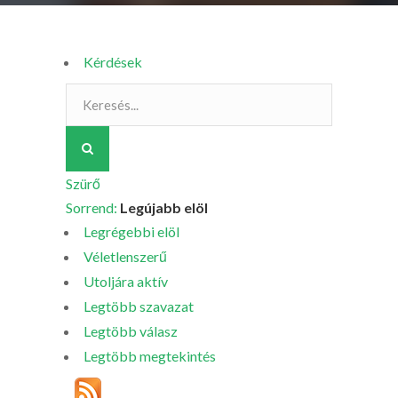
Kérdések
Szürő
Sorrend:
Legújabb elöl
Legrégebbi elöl
Véletlenszerű
Utoljára aktív
Legtöbb szavazat
Legtöbb válasz
Legtöbb megtekintés