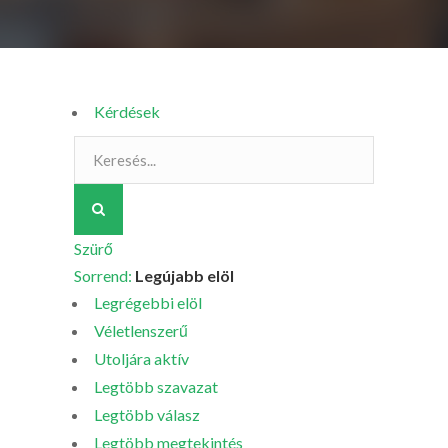
Kérdések
Szürő
Sorrend:
Legújabb elöl
Legrégebbi elöl
Véletlenszerű
Utoljára aktív
Legtöbb szavazat
Legtöbb válasz
Legtöbb megtekintés