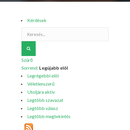
Kérdések
Szürő
Sorrend:
Legújabb elöl
Legrégebbi elöl
Véletlenszerű
Utoljára aktív
Legtöbb szavazat
Legtöbb válasz
Legtöbb megtekintés