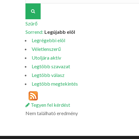
Szürő
Sorrend:
Legújabb elöl
Legrégebbi elöl
Véletlenszerű
Utoljára aktív
Legtöbb szavazat
Legtöbb válasz
Legtöbb megtekintés
Tegyen fel kérdést
Nem található eredmény