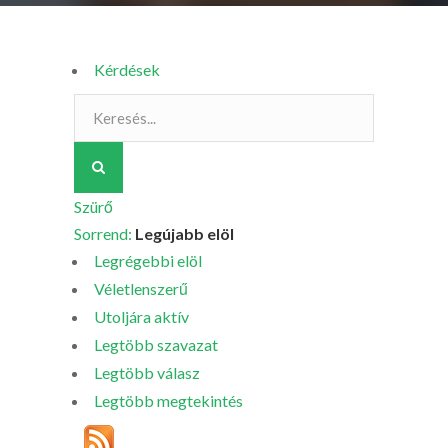
Kérdések
Szürő
Sorrend:
Legújabb elöl
Legrégebbi elöl
Véletlenszerű
Utoljára aktív
Legtöbb szavazat
Legtöbb válasz
Legtöbb megtekintés