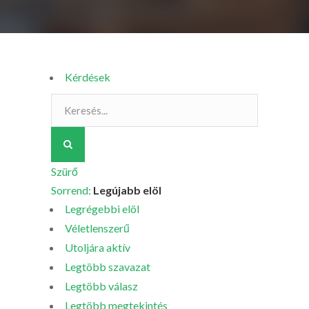
Kérdések
Szürő
Sorrend:
Legújabb elöl
Legrégebbi elöl
Véletlenszerű
Utoljára aktív
Legtöbb szavazat
Legtöbb válasz
Legtöbb megtekintés