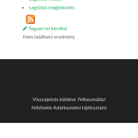
Legtöbb megtekintés
Tegyen fel kérdést
Nem található eredmény
Visszajelzés küldése
Felhasználási
feltételek
Adatkezelési tájékoztató