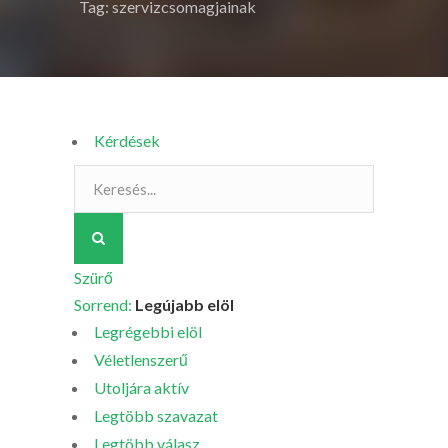
Tag: szervizcsomagjainak
Kérdések
Szürő
Sorrend:
Legújabb elöl
Legrégebbi elöl
Véletlenszerű
Utoljára aktív
Legtöbb szavazat
Legtöbb válasz