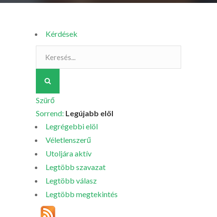
Kérdések
Szürő
Sorrend:
Legújabb elöl
Legrégebbi elöl
Véletlenszerű
Utoljára aktív
Legtöbb szavazat
Legtöbb válasz
Legtöbb megtekintés