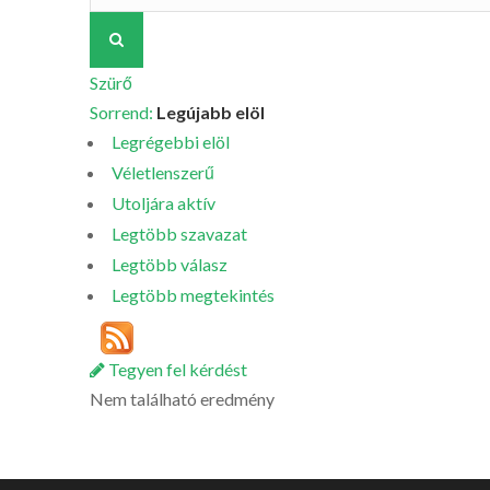
Szürő
Sorrend:
Legújabb elöl
Legrégebbi elöl
Véletlenszerű
Utoljára aktív
Legtöbb szavazat
Legtöbb válasz
Legtöbb megtekintés
Tegyen fel kérdést
Nem található eredmény