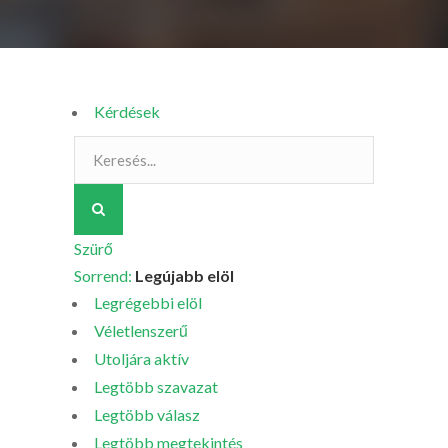
Kérdések
Szürő
Sorrend:
Legújabb elöl
Legrégebbi elöl
Véletlenszerű
Utoljára aktív
Legtöbb szavazat
Legtöbb válasz
Legtöbb megtekintés