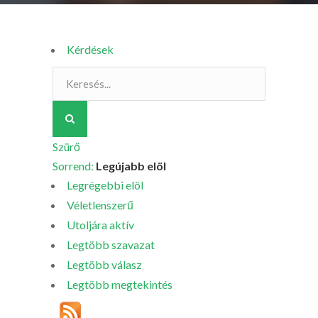
Kérdések
Szürő
Sorrend:
Legújabb elöl
Legrégebbi elöl
Véletlenszerű
Utoljára aktív
Legtöbb szavazat
Legtöbb válasz
Legtöbb megtekintés