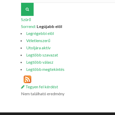
Szürő
Sorrend:
Legújabb elöl
Legrégebbi elöl
Véletlenszerű
Utoljára aktív
Legtöbb szavazat
Legtöbb válasz
Legtöbb megtekintés
Tegyen fel kérdést
Nem található eredmény