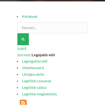
Kérdések
Szürő
Sorrend:
Legújabb elöl
Legrégebbi elöl
Véletlenszerű
Utoljára aktív
Legtöbb szavazat
Legtöbb válasz
Legtöbb megtekintés