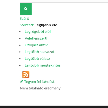
Szürő
Sorrend:
Legújabb elöl
Legrégebbi elöl
Véletlenszerű
Utoljára aktív
Legtöbb szavazat
Legtöbb válasz
Legtöbb megtekintés
Tegyen fel kérdést
Nem található eredmény