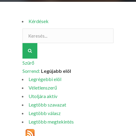
Kérdések
Szürő
Sorrend:
Legújabb elöl
Legrégebbi elöl
Véletlenszerű
Utoljára aktív
Legtöbb szavazat
Legtöbb válasz
Legtöbb megtekintés