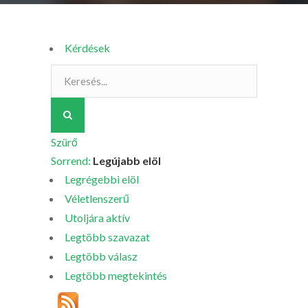
Kérdések
Szürő
Sorrend:
Legújabb elöl
Legrégebbi elöl
Véletlenszerű
Utoljára aktív
Legtöbb szavazat
Legtöbb válasz
Legtöbb megtekintés