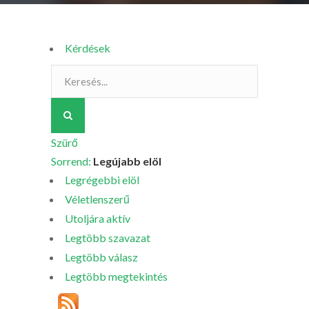
Kérdések
Szürő
Sorrend:
Legújabb elöl
Legrégebbi elöl
Véletlenszerű
Utoljára aktív
Legtöbb szavazat
Legtöbb válasz
Legtöbb megtekintés