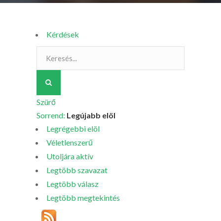
Kérdések
Szürő
Sorrend:
Legújabb elöl
Legrégebbi elöl
Véletlenszerű
Utoljára aktív
Legtöbb szavazat
Legtöbb válasz
Legtöbb megtekintés