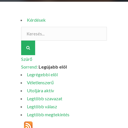
Kérdések
Szürő
Sorrend:
Legújabb elöl
Legrégebbi elöl
Véletlenszerű
Utoljára aktív
Legtöbb szavazat
Legtöbb válasz
Legtöbb megtekintés