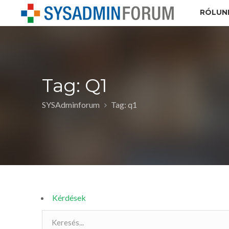
RÓLUN
Tag: Q1
SYSAdminforum
Tag: q1
Kérdések