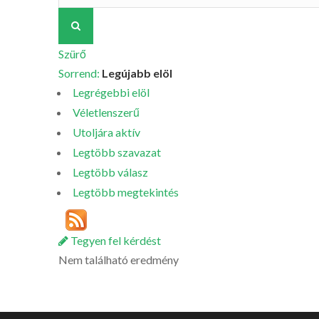
Szürő
Sorrend:
Legújabb elöl
Legrégebbi elöl
Véletlenszerű
Utoljára aktív
Legtöbb szavazat
Legtöbb válasz
Legtöbb megtekintés
Tegyen fel kérdést
Nem található eredmény