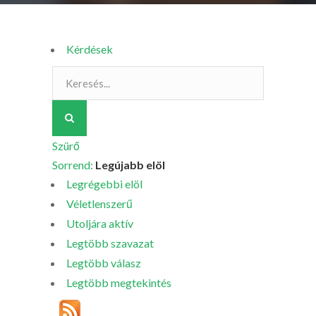
Kérdések
Szürő
Sorrend:
Legújabb elöl
Legrégebbi elöl
Véletlenszerű
Utoljára aktív
Legtöbb szavazat
Legtöbb válasz
Legtöbb megtekintés