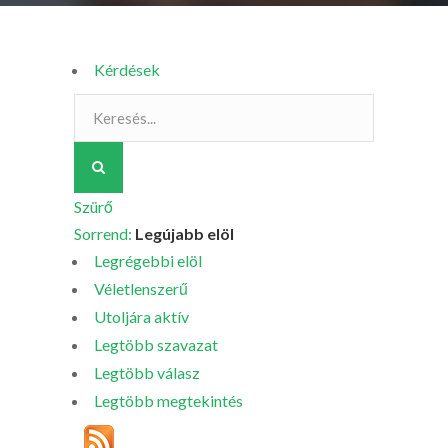
Kérdések
Szürő
Sorrend:
Legújabb elöl
Legrégebbi elöl
Véletlenszerű
Utoljára aktív
Legtöbb szavazat
Legtöbb válasz
Legtöbb megtekintés