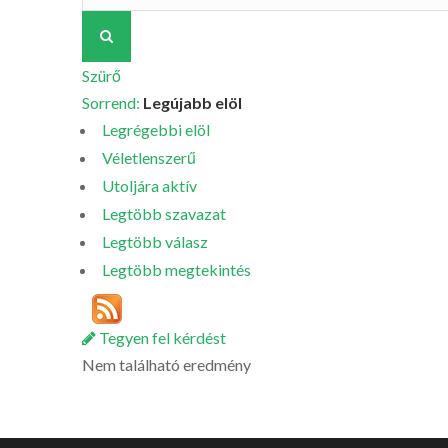
Szürő
Sorrend:
Legújabb elöl
Legrégebbi elöl
Véletlenszerű
Utoljára aktív
Legtöbb szavazat
Legtöbb válasz
Legtöbb megtekintés
Tegyen fel kérdést
Nem található eredmény