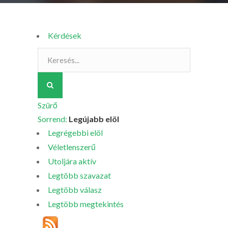
Kérdések
Szürő
Sorrend:
Legújabb elöl
Legrégebbi elöl
Véletlenszerű
Utoljára aktív
Legtöbb szavazat
Legtöbb válasz
Legtöbb megtekintés